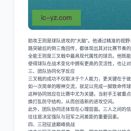
助攻王则是球队进攻的“大脑”。他通过精准的视
路突破后的倒三角回传，都体现出其对比赛节奏的
全能王则是三叉戟中最具现代属性的球员。他既能
使得球队在战术变化中拥有更高的灵活性，也让对
三、团队协同化学反应
三叉戟的成功不仅取决于个人能力，更关键在于彼
如一次简单的眼神交流，就足以完成一脚致命传球
这种协同效应在比赛中尤为关键。当射手王被重点
换打乱防守结构，从而创造新的进攻空间。
此外，团队协同还体现在心理层面。三人之间的信
往往是决定强队与冠军之间差距的重要因素。
四、三冠征途巅峰挑战