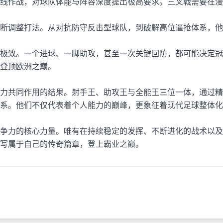
线作战，对球队体能与阵容深度提出极高要求。三叉戟需要在漫
断调整打法。从对抗防守反击型球队，到破解高位逼抢体系，他
极致。一个进球、一脚助攻，甚至一次关键回防，都可能决定冠
登顶欧洲之巅。
力共同作用的结果。射手王、助攻王与全能王三位一体，通过精
系。他们不仅代表着个人能力的巅峰，更象征着现代足球整体化
争力的核心力量。唯有在持续稳定的发挥、不断进化的战术以及
写属于自己的传奇篇章，登上霸业之巅。