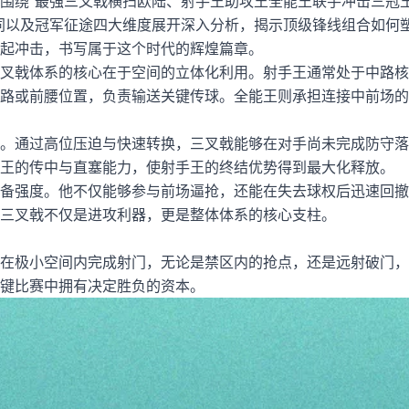
围绕“最强三叉戟横扫欧陆、射手王助攻王全能王联手冲击三冠
同以及冠军征途四大维度展开深入分析，揭示顶级锋线组合如何
起冲击，书写属于这个时代的辉煌篇章。
叉戟体系的核心在于空间的立体化利用。射手王通常处于中路核
路或前腰位置，负责输送关键传球。全能王则承担连接中前场的
。通过高位压迫与快速转换，三叉戟能够在对手尚未完成防守落
王的传中与直塞能力，使射手王的终结优势得到最大化释放。
备强度。他不仅能够参与前场逼抢，还能在失去球权后迅速回撤
三叉戟不仅是进攻利器，更是整体体系的核心支柱。
在极小空间内完成射门，无论是禁区内的抢点，还是远射破门，
键比赛中拥有决定胜负的资本。