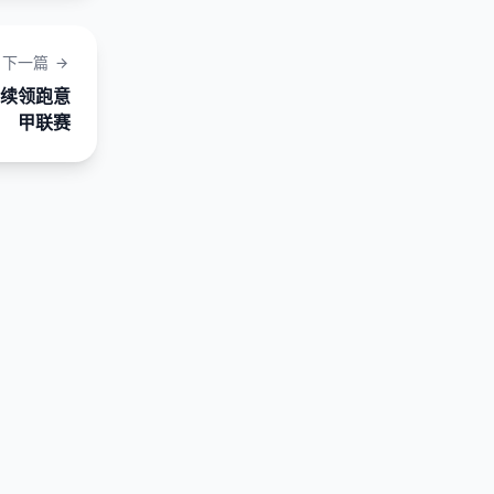
下一篇
继续领跑意
甲联赛