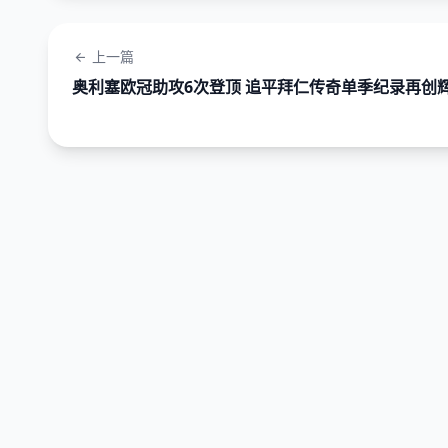
上一篇
奥利塞欧冠助攻6次登顶 追平拜仁传奇单季纪录再创