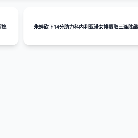
辉煌
朱婷砍下14分助力科内利亚诺女排豪取三连胜