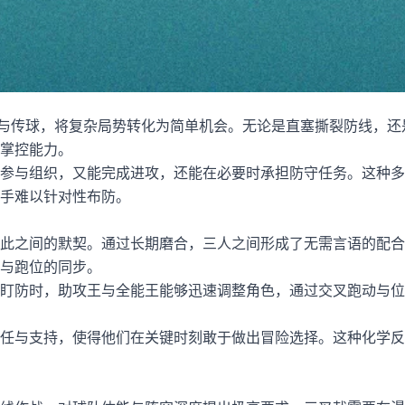
野与传球，将复杂局势转化为简单机会。无论是直塞撕裂防线，还
掌控能力。
参与组织，又能完成进攻，还能在必要时承担防守任务。这种多
手难以针对性布防。
此之间的默契。通过长期磨合，三人之间形成了无需言语的配合
与跑位的同步。
盯防时，助攻王与全能王能够迅速调整角色，通过交叉跑动与位
任与支持，使得他们在关键时刻敢于做出冒险选择。这种化学反