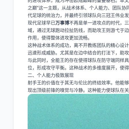
的进攻体系，成为冲击欧陆巅峰的重要基石。本文
之巅”这一主题，从战术体系、个人能力、团队协
代足球的统治力，并最终引领球队向三冠王伟业发
现代足球早已
万事博
不再是单一进攻点的时代，三
域，通过无球跑动拉扯防线，而助攻王则游弋于边
作用，使得整体进攻更加流畅。
这种战术体系的成功，离不开教练团队的精心设计
迅速形成威胁。尤其是在边中结合的打法下，助攻
与此同时，全能王的存在使得球队在防守端同样具
位，形成攻守平衡。这种战术的多维度展开，使得
二、个人能力极致展现
射手王的价值在于其无与伦比的终结效率。他能够
现出顶级前锋的嗅觉与冷静。这种能力使球队在关