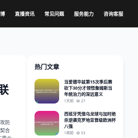
博
直播资讯
常见问题
服务能力
咨询客服
热门文章
当爱德华兹第15次季后赛
联
砍下30分才领悟詹姆斯当
年统治力的深远意义
1天前
27
西班牙凭借乌龙球与加时绝
杀逆袭克罗地亚晋级欧洲杯
攻防
八强
契合
1周前
53