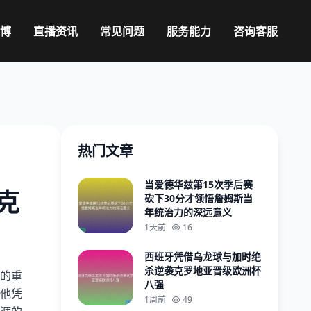
博
直播资讯
常见问题
服务能力
咨询客服
热门文章
当爱德华兹第15次季后赛
克
砍下30分才领悟詹姆斯当
年统治力的深远意义
1天前
16
西班牙凭借乌龙球与加时绝
杀逆袭克罗地亚晋级欧洲杯
的重
八强
他凭
1周前
49