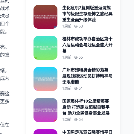
涯的
战术
生化危机2复刻版重返浣熊
市的极限生存恐怖之旅经典
球员
重生全面升级体验
四个
1周前
53
能。
桂林市成功举办自治区第十
六届运动会与残运会盛大开
亮。
幕
的发
1周前
55
绪，
广州市残特奥会精彩落幕
展现残障运动员拼搏精神与
成为
无限潜能
1周前
51
赛这
更多
国家奥体杯10公里精英赛
启动 打造跑友超越自我平
台 助力全民健身事业发展
1周前
54
但在
。
中国男足东亚四强赛惜平日