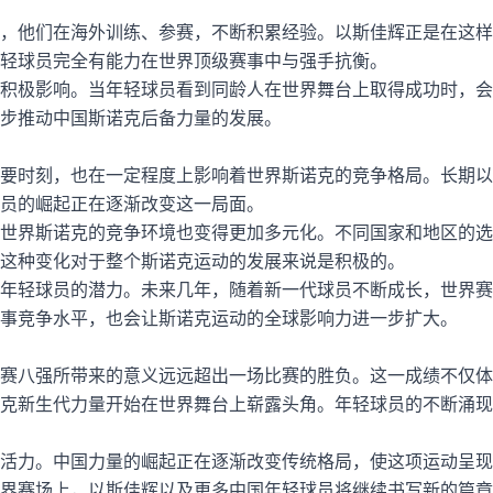
，他们在海外训练、参赛，不断积累经验。以斯佳辉正是在这样
轻球员完全有能力在世界顶级赛事中与强手抗衡。
积极影响。当年轻球员看到同龄人在世界舞台上取得成功时，会
步推动中国斯诺克后备力量的发展。
要时刻，也在一定程度上影响着世界斯诺克的竞争格局。长期以
员的崛起正在逐渐改变这一局面。
世界斯诺克的竞争环境也变得更加多元化。不同国家和地区的选
这种变化对于整个斯诺克运动的发展来说是积极的。
年轻球员的潜力。未来几年，随着新一代球员不断成长，世界赛
事竞争水平，也会让斯诺克运动的全球影响力进一步扩大。
赛八强所带来的意义远远超出一场比赛的胜负。这一成绩不仅体
克新生代力量开始在世界舞台上崭露头角。年轻球员的不断涌现
活力。中国力量的崛起正在逐渐改变传统格局，使这项运动呈现
界赛场上，以斯佳辉以及更多中国年轻球员将继续书写新的篇章