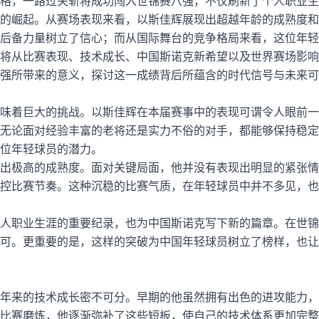
格，一路过关斩将成功闯入世锦赛八强，不仅刷新了个人职业生
的崛起。从赛场表现来看，以斯佳辉展现出超越年龄的成熟度和
后备力量树立了信心；而从国际舞台的竞争格局来看，这位年轻
将从比赛表现、技术成长、中国斯诺克新希望以及世界赛场影响
强所带来的意义，探讨这一成绩背后所蕴含的时代信号与未来可
味着巨大的挑战。以斯佳辉在本届赛事中的表现可谓令人眼前一
无论面对经验丰富的老将还是实力不俗的对手，都能够保持稳定
位年轻球员的潜力。
出极高的成熟度。面对关键局面，他并没有表现出明显的紧张情
控比赛节奏。这种沉稳的比赛气质，在年轻球员中并不多见，也
人职业生涯的重要纪录，也为中国斯诺克写下新的篇章。在世锦
可。更重要的是，这样的突破为中国年轻球员树立了榜样，也让
年来的技术成长密不可分。早期的他虽然拥有出色的进攻能力，
比赛磨炼，他逐渐弥补了这些短板，使自己的技术体系更加完整