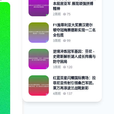
本屈居亚军 展现顽强拼搏
精神
2周前
75
F1施蒂利亚大奖赛汉密尔
顿夺冠梅赛德斯实现一二名
全包揽
3周前
99
逆境淬炼冠军基因：芬尼 -
史密斯解析湖人成长阵痛与
防守困局
3周前
120
红蓝双星闪耀国际赛场：拉
菲尼亚传射引领桑巴军团，
莱万再添波兰战靴新彩
4周前
137