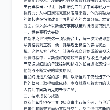
借稳定的技术、冷静的心理以及敢打敢拼的比赛风
重要里程碑，也让世界斯诺克看到了中国年轻力量
执行力；从中国斯诺克整体发展来看，他的突破为
的崛起也在悄然改变世界斯诺克的力量分布。本文
方面，深入解析以斯佳
万事博认证
辉挺进世锦赛八
一、世锦赛强势突破
在斯诺克世锦赛这一顶级舞台上，每一次突破都意
从资格赛到正赛，他一路展现出极强的竞技状态，
挥。这种从容与坚定，让许多观众开始重新审视这
比赛过程中，以斯佳辉的进攻节奏和战术选择展现
而是通过细腻的母球控制和精准的长台进攻逐渐掌
他能够不断突破的重要原因。
当最终挺进八强的那一刻，以斯佳辉不仅创造了个
样的舞台上取得如此成绩，本身就意味着实力的认
人看到中国斯诺克的未来希望。
二、技术成长与成熟
以斯佳辉能够在世界顶级赛事中取得突破，与他近
稳定性和防守方面仍有提升空间。然而通过不断的