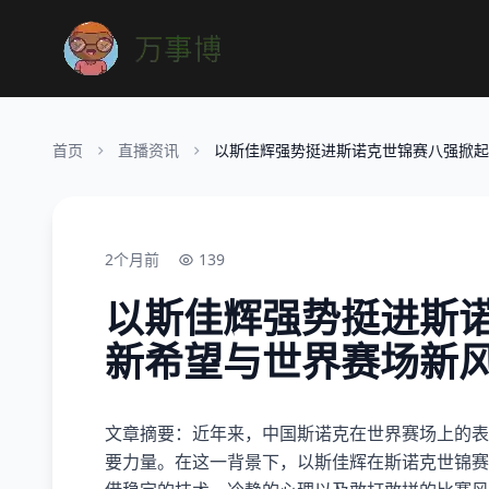
首页
直播资讯
以斯佳辉强势挺进斯诺克世锦赛八强掀起
2个月前
139
以斯佳辉强势挺进斯
新希望与世界赛场新
文章摘要：近年来，中国斯诺克在世界赛场上的表
要力量。在这一背景下，以斯佳辉在斯诺克世锦赛