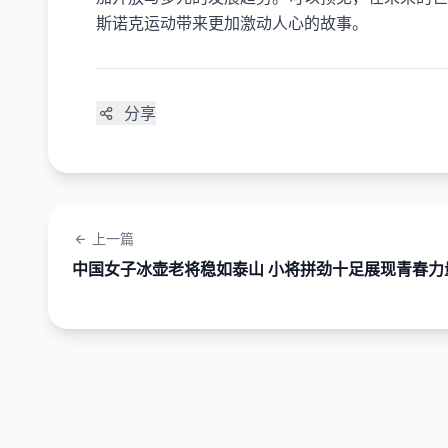
斯诺克运动带来更加激动人心的故事。
分享
上一篇
中国女子冰壶老将稳如泰山 小将拼劲十足展现青春力