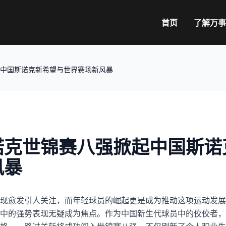
首页
了解
万事
中国斯诺克新希望与世界赛场新风暴
诺克世锦赛八强掀起中国斯诺
风暴
现愈发引人关注，而年轻球员的崛起更是成为推动这项运动发展
中的强势表现无疑成为焦点。作为中国新生代球员中的佼佼者，