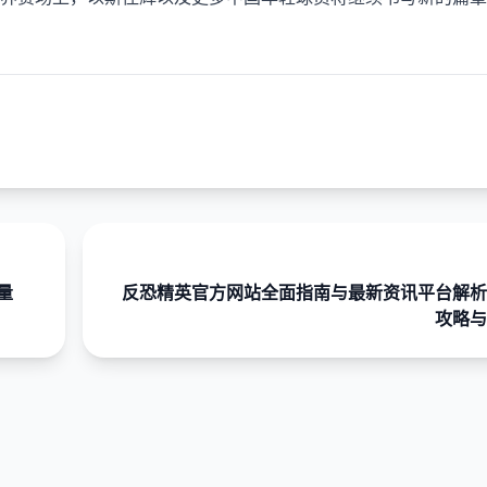
量
反恐精英官方网站全面指南与最新资讯平台解析
攻略与