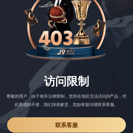
访问限制
尊敬的用户，由于相关法律限制，您所在地区无法访问J9产品，对
此造成的不便，我们深表歉意，您如有疑问请联系客服。
联系客服